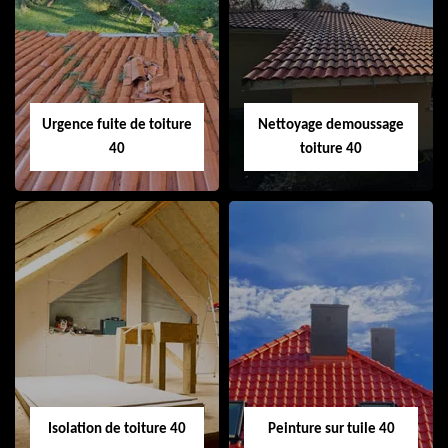
Couvreur 40
Ramonage de
cheminée 40
Urgence fuite de toiture
Nettoyage demoussage
40
toiture 40
Urgence fuite de
Nettoyage
toiture 40
demoussage
toiture 40
Isolation de toiture 40
Peinture sur tuile 40