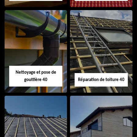
Isolation de toiture
Peinture sur tuile
40
40
Nettoyage et pose de
gouttière 40
Réparation de toiture 40
Nettoyage et pose
Réparation de
de gouttière 40
toiture 40