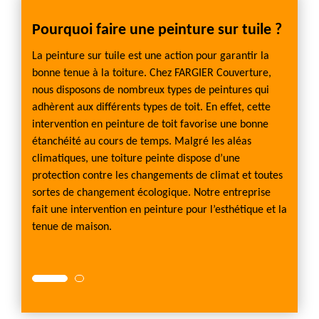
e
Pourquoi faire une peinture sur tuile ?
Prof
4041
La peinture sur tuile est une action pour garantir la
bonne tenue à la toiture. Chez FARGIER Couverture,
essite
La toit
nous disposons de nombreux types de peintures qui
cause
alors 
adhèrent aux différents types de toit. En effet, cette
alement
de la 
intervention en peinture de toit favorise une bonne
es pour
la pein
étanchéité au cours de temps. Malgré les aléas
.
les tra
climatiques, une toiture peinte dispose d’une
Grâce 
protection contre les changements de climat et toutes
assure
sortes de changement écologique. Notre entreprise
ure sur
techniq
fait une intervention en peinture pour l’esthétique et la
toit se
tenue de maison.
Profes
répond