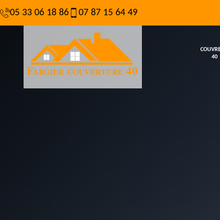
05 33 06 18 86
07 87 15 64 49
COUVR
40