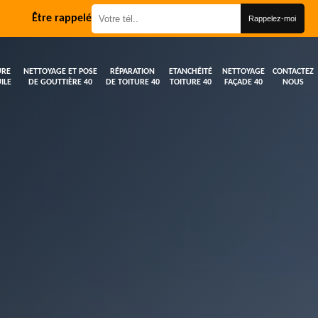
Être rappelé
URE
NETTOYAGE ET POSE
RÉPARATION
ETANCHÉITÉ
NETTOYAGE
CONTACTEZ
ILE
DE GOUTTIÈRE 40
DE TOITURE 40
TOITURE 40
FAÇADE 40
NOUS