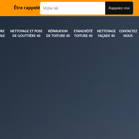
Être rappelé
URE
NETTOYAGE ET POSE
RÉPARATION
ETANCHÉITÉ
NETTOYAGE
CONTACTEZ
ILE
DE GOUTTIÈRE 40
DE TOITURE 40
TOITURE 40
FAÇADE 40
NOUS