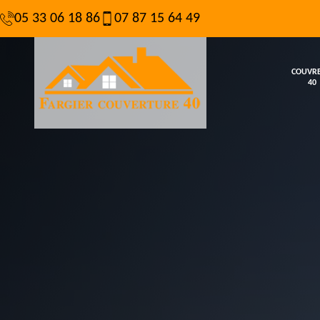
05 33 06 18 86
07 87 15 64 49
COUVR
40