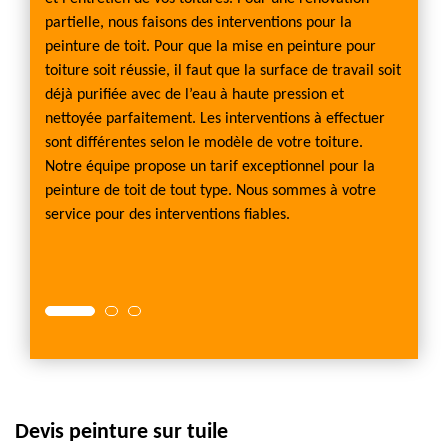
Etes-v
partielle, nous faisons des interventions pour la
re de
la pein
peinture de toit. Pour que la mise en peinture pour
été de
pas ! L
toiture soit réussie, il faut que la surface de travail soit
qui
vous fa
déjà purifiée avec de l’eau à haute pression et
 Notre
tâche 
nettoyée parfaitement. Les interventions à effectuer
oute
met à v
sont différentes selon le modèle de votre toiture.
le avec
vos tui
Notre équipe propose un tarif exceptionnel pour la
sommes
confian
peinture de toit de tout type. Nous sommes à votre
peintu
service pour des interventions fiables.
Couver
40280.
de votr
Devis peinture sur tuile