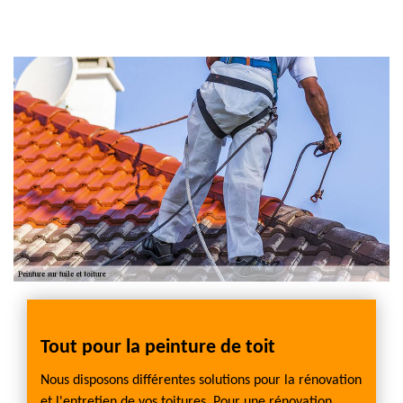
re
Tout pour la peinture de toit
Conta
Bret
Nous disposons différentes solutions pour la rénovation
et l'entretien de vos toitures. Pour une rénovation