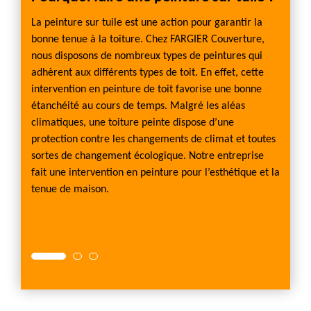
tuile
La peinture sur tuile est une action pour garantir la
bonne tenue à la toiture. Chez FARGIER Couverture,
iture
Pour p
nous disposons de nombreux types de peintures qui
ir grâce
d'éclat
adhèrent aux différents types de toit. En effet, cette
nture
FARGIE
intervention en peinture de toit favorise une bonne
 dans
effectu
étanchéité au cours de temps. Malgré les aléas
pe de
les con
climatiques, une toiture peinte dispose d’une
orner
les ra
protection contre les changements de climat et toutes
ne
durant
sortes de changement écologique. Notre entreprise
s qui
Couver
fait une intervention en peinture pour l’esthétique et la
s et
réalise
tenue de maison.
Couvert
le mom
colorée