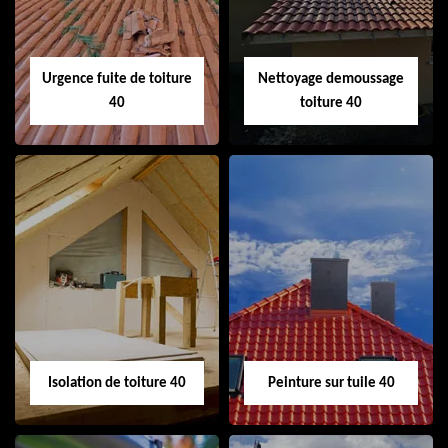
cheminée 40
Urgence fuite de toiture
Nettoyage demoussage
40
toiture 40
Urgence fuite de
Nettoyage
toiture 40
demoussage
toiture 40
Isolation de toiture 40
Peinture sur tuile 40