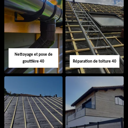
Isolation de toiture
Peinture sur tuile
40
40
Nettoyage et pose de
gouttière 40
Réparation de toiture 40
Nettoyage et pose
Réparation de
de gouttière 40
toiture 40