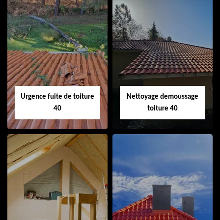
Couvreur 40
Ramonage de
cheminée 40
Urgence fuite de toiture
Nettoyage demoussage
40
toiture 40
Urgence fuite de
Nettoyage
toiture 40
demoussage
toiture 40