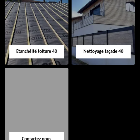
Nettoyage et pose
Réparation de
de gouttière 40
toiture 40
Etanchéité toiture 40
Nettoyage façade 40
Etanchéité toiture
Nettoyage façade
40
40
Contactez nous