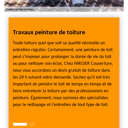
Travaux peinture de toiture
Pein
gelos
Toute toiture quel que soit sa qualité nécessite un
L’entr
our la
entretien régulier. Certainement, une peinture de toit
est spé
égion.
peut s’imposer pour prolonger la durée de vie du toit
peintur
la
ou pour nettoyer son éclat. Chez FARGIER Couverture,
Artisa
nous vous accordons un devis gratuit de toiture dans
peintur
, en
les 24 h suivant votre demande. Sachez qu’il est très
égalem
important de peindre le toit de temps en temps et de
nettoy
ais
faire entretenir la toiture par des professionnels en
toitur
pe se
peinture. Également, nous sommes des spécialistes
égalem
de sur
pour le nettoyage et l’entretien de tout type de toit.
fera u
tout 4