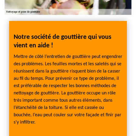
s
Notre société de gouttière qui vous
Chan
vient en aide !
prof
 tenue
Mettre de côté l’entretien de gouttière peut engendrer
Vos gou
des problèmes. Les feuilles mortes et les saletés qui se
comme 
 tout
réunissent dans la gouttière risquent bien de la casser
détach
pose,
au fil du temps. Pour prévenir ce type de problème, il
modèle
me de
est préférable de respecter les bonnes méthodes de
nous p
rons
nettoyage de gouttière. La gouttière occupe un rôle
goutti
ts de
très important comme tous autres éléments, dans
toujou
 de
l’étanchéité de la toiture. Si elle est cassée ou
l’art 
ifier et
bouchée, l’eau peut couler sur votre façade et finir par
tuile, 
 vos
s’y infiltrer.
résoud
gouttiè