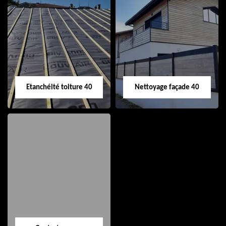
Nettoyage et pose
Réparation de
de gouttière 40
toiture 40
Etanchéité toiture 40
Nettoyage façade 40
Etanchéité toiture
Nettoyage façade
40
40