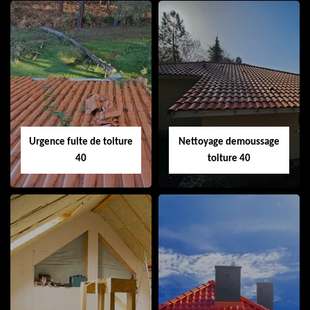
Couvreur 40
Ramonage de
cheminée 40
Urgence fuite de toiture
Nettoyage demoussage
40
toiture 40
Urgence fuite de
Nettoyage
toiture 40
demoussage
toiture 40