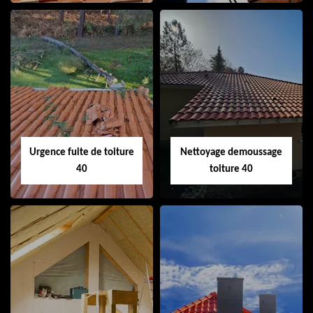
Couvreur 40
Ramonage de
cheminée 40
Urgence fuite de toiture
Nettoyage demoussage
40
toiture 40
Urgence fuite de
Nettoyage
toiture 40
demoussage
toiture 40