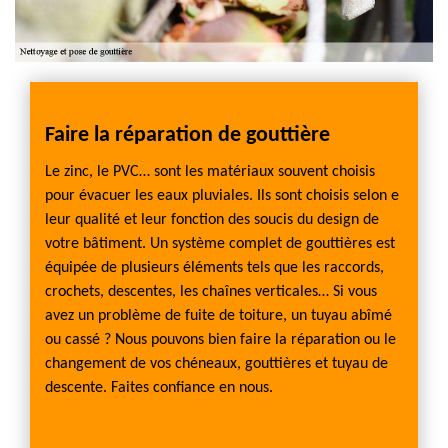
Faire la réparation de gouttière
Chan
FARG
Le zinc, le PVC… sont les matériaux souvent choisis
pour évacuer les eaux pluviales. Ils sont choisis selon e
loin de
Une gou
leur qualité et leur fonction des soucis du design de
é dans
la mais
votre bâtiment. Un système complet de gouttières est
les mu
équipée de plusieurs éléments tels que les raccords,
érifiée
descent
crochets, descentes, les chaînes verticales… Si vous
hanger
réguli
avez un problème de fuite de toiture, un tuyau abîmé
e, ce
l’empl
ou cassé ? Nous pouvons bien faire la réparation ou le
ire
qui pe
changement de vos chéneaux, gouttières et tuyau de
l’arrêt
descente. Faites confiance en nous.
lutions
l’équi
ajustée
archit