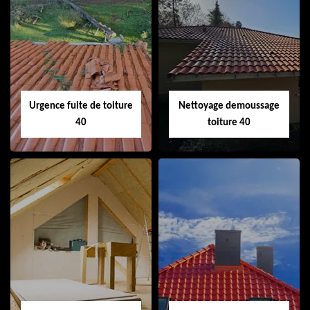
Couvreur 40
Ramonage de
cheminée 40
Urgence fuite de toiture
Nettoyage demoussage
40
toiture 40
Urgence fuite de
Nettoyage
toiture 40
demoussage
toiture 40