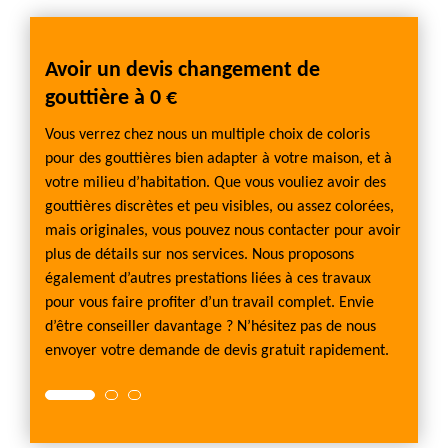
VC-
Avoir un devis changement de
Dema
gouttière à 0 €
Les go
résista
le. Si
Vous verrez chez nous un multiple choix de coloris
normale
sur
pour des gouttières bien adapter à votre maison, et à
elles e
iveau
votre milieu d’habitation. Que vous vouliez avoir des
configu
ssure,
gouttières discrètes et peu visibles, ou assez colorées,
les mo
ez
mais originales, vous pouvez nous contacter pour avoir
dernièr
uation
plus de détails sur nos services. Nous proposons
parfai
ER
également d’autres prestations liées à ces travaux
forme t
pes de
pour vous faire profiter d’un travail complet. Envie
bon ra
omne
d’être conseiller davantage ? N’hésitez pas de nous
et déta
envoyer votre demande de devis gratuit rapidement.