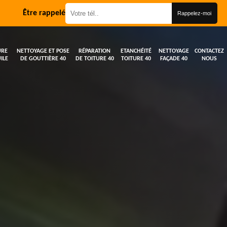
Être rappelé
URE
NETTOYAGE ET POSE
RÉPARATION
ETANCHÉITÉ
NETTOYAGE
CONTACTEZ
ILE
DE GOUTTIÈRE 40
DE TOITURE 40
TOITURE 40
FAÇADE 40
NOUS