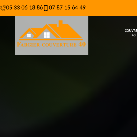
05 33 06 18 86
07 87 15 64 49
COUVR
40