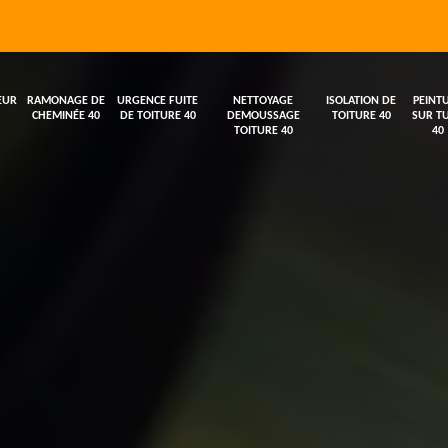
EUR
RAMONAGE DE
URGENCE FUITE
NETTOYAGE
ISOLATION DE
PEINT
CHEMINÉE 40
DE TOITURE 40
DEMOUSSAGE
TOITURE 40
SUR TU
TOITURE 40
40