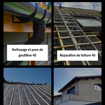
Isolation de toiture
Peinture sur tuile
40
40
Nettoyage et pose de
gouttière 40
Réparation de toiture 40
Nettoyage et pose
Réparation de
de gouttière 40
toiture 40