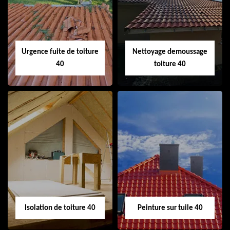
cheminée 40
Urgence fuite de toiture
Nettoyage demoussage
40
toiture 40
Urgence fuite de
Nettoyage
toiture 40
demoussage
toiture 40
Isolation de toiture 40
Peinture sur tuile 40