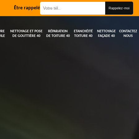
Être rappelé
URE
NETTOYAGE ET POSE
RÉPARATION
ETANCHÉITÉ
NETTOYAGE
CONTACTEZ
ILE
DE GOUTTIÈRE 40
DE TOITURE 40
TOITURE 40
FAÇADE 40
NOUS