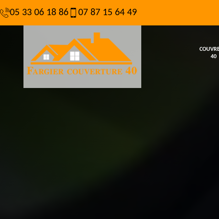
05 33 06 18 86
07 87 15 64 49
COUVR
40