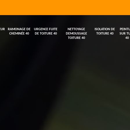
EUR
RAMONAGE DE
URGENCE FUITE
NETTOYAGE
ISOLATION DE
PEINT
CHEMINÉE 40
DE TOITURE 40
DEMOUSSAGE
TOITURE 40
SUR TU
TOITURE 40
40