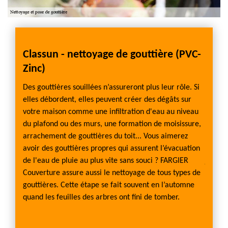
de
Classun - nettoyage de gouttière (PVC-
Disp
Zinc)
gout
es,
Des gouttières souillées n’assureront plus leur rôle. Si
Il exis
r toute
elles débordent, elles peuvent créer des dégâts sur
rampan
tions.
votre maison comme une infiltration d'eau au niveau
maison,
de
du plafond ou des murs, une formation de moisissure,
Lors d
 pluie.
arrachement de gouttières du toit... Vous aimerez
l’occa
sage de
avoir des gouttières propres qui assurent l’évacuation
L’eau 
ttrez à
de l'eau de pluie au plus vite sans souci ? FARGIER
jardin
 voulez
Couverture assure aussi le nettoyage de tous types de
vos pla
emande
gouttières. Cette étape se fait souvent en l’automne
change
e
quand les feuilles des arbres ont fini de tomber.
de devi
équipe