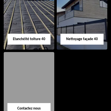
Nettoyage et pose
Réparation de
de gouttière 40
toiture 40
Etanchéité toiture 40
Nettoyage façade 40
Etanchéité toiture
Nettoyage façade
40
40
Contactez nous