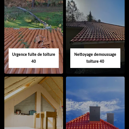
Couvreur 40
Ramonage de
cheminée 40
Urgence fuite de toiture
Nettoyage demoussage
40
toiture 40
Urgence fuite de
Nettoyage
toiture 40
demoussage
toiture 40