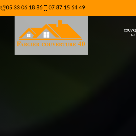
05 33 06 18 86
07 87 15 64 49
COUVR
40