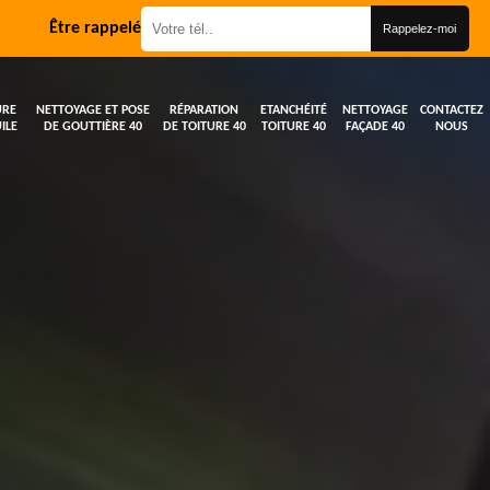
Être rappelé
URE
NETTOYAGE ET POSE
RÉPARATION
ETANCHÉITÉ
NETTOYAGE
CONTACTEZ
ILE
DE GOUTTIÈRE 40
DE TOITURE 40
TOITURE 40
FAÇADE 40
NOUS