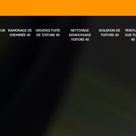
EUR
RAMONAGE DE
URGENCE FUITE
NETTOYAGE
ISOLATION DE
PEINT
CHEMINÉE 40
DE TOITURE 40
DEMOUSSAGE
TOITURE 40
SUR TU
TOITURE 40
40