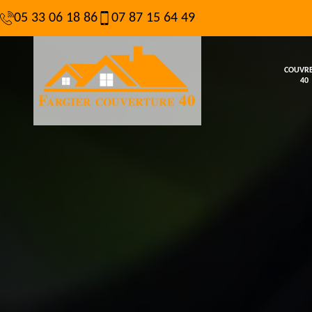
05 33 06 18 86
07 87 15 64 49
COUVR
40