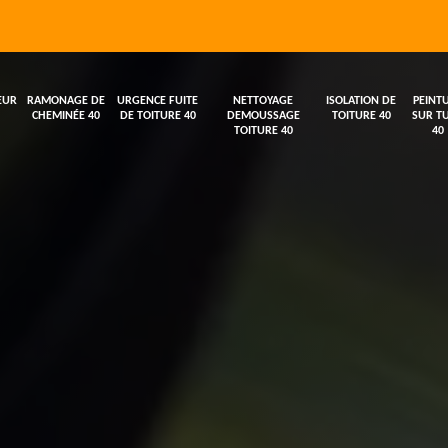
EUR
RAMONAGE DE
URGENCE FUITE
NETTOYAGE
ISOLATION DE
PEINT
CHEMINÉE 40
DE TOITURE 40
DEMOUSSAGE
TOITURE 40
SUR TU
TOITURE 40
40