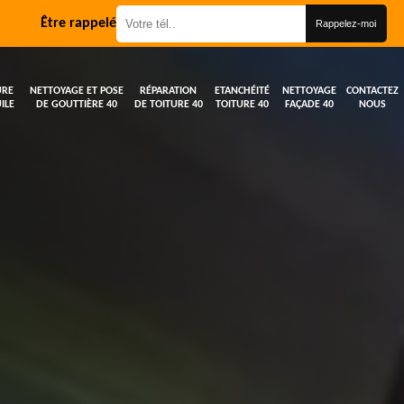
Être rappelé
URE
NETTOYAGE ET POSE
RÉPARATION
ETANCHÉITÉ
NETTOYAGE
CONTACTEZ
ILE
DE GOUTTIÈRE 40
DE TOITURE 40
TOITURE 40
FAÇADE 40
NOUS