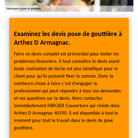
ent
Examinez les devis pose de gouttière à
Le p
Arthez D Armagnac.
FARG
Faire un devis complet est primordial pour éviter les
L’entre
problèmes financière. Il faut connaître le devis avant
placen
 votre
toute réalisation de tâche est plus bénéfique pour le
toujou
train
client pour qu'ils puissent fixer la somme. Donc la
nettoye
de
meilleure chose à faire c'est d'engager le
coûteux
professionnel qui peut répondre à tous vos demandes
raison 
votre
et vos questions sur le devis. Alors contactez
N’ayez 
 Alors
immédiatement FARGIER Couverture qui réside dans
que ce
ns le
Arthez D Armagnac 40190. Il est disponible à tout le
pouvez
avoir
moment pour tout le travail dans le devis de pose
comme 
ment
gouttière.