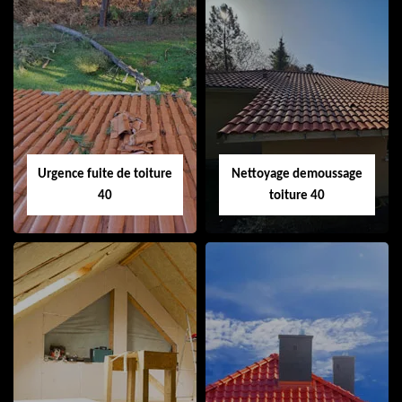
Couvreur 40
Ramonage de
cheminée 40
Urgence fuite de toiture
Nettoyage demoussage
40
toiture 40
Urgence fuite de
Nettoyage
toiture 40
demoussage
toiture 40