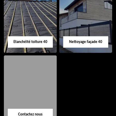
Nettoyage et pose
Réparation de
de gouttière 40
toiture 40
Etanchéité toiture 40
Nettoyage façade 40
Etanchéité toiture
Nettoyage façade
40
40
Contactez nous