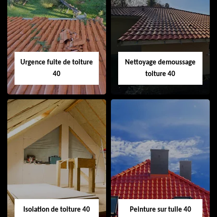
Couvreur 40
Ramonage de
cheminée 40
Urgence fuite de toiture
Nettoyage demoussage
40
toiture 40
Urgence fuite de
Nettoyage
toiture 40
demoussage
toiture 40
Isolation de toiture 40
Peinture sur tuile 40