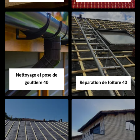
Isolation de toiture
Peinture sur tuile
40
40
Nettoyage et pose de
gouttière 40
Réparation de toiture 40
Nettoyage et pose
Réparation de
de gouttière 40
toiture 40