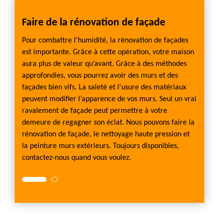
Faire de la rénovation de façade
La m
de
Pour combattre l'humidité, la rénovation de façades
Il est 
erture
est importante. Grâce à cette opération, votre maison
rénove
aura plus de valeur qu’avant. Grâce à des méthodes
vous a
vent
approfondies, vous pourrez avoir des murs et des
nettoy
sement
façades bien vifs. La saleté et l'usure des matériaux
être sa
yant
peuvent modifier l’apparence de vos murs. Seul un vrai
des mo
n de
ravalement de façade peut permettre à votre
peut a
t rend
demeure de regagner son éclat. Nous pouvons faire la
nettoy
rénovation de façade, le nettoyage haute pression et
poreux
ulté
la peinture murs extérieurs. Toujours disponibles,
nettoy
contactez-nous quand vous voulez.
par no