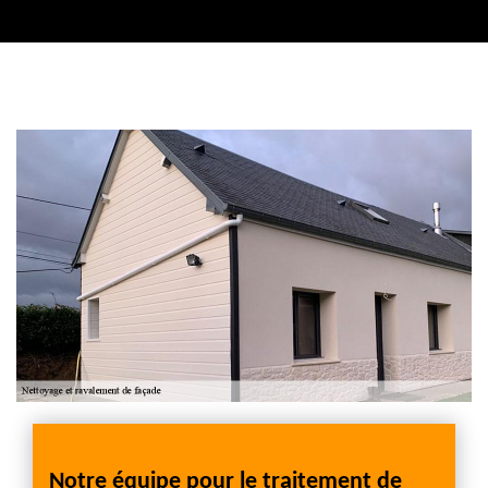
Contactez nous
 Et
Notre équipe pour le traitement de
Servi