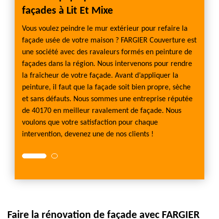
façades à Lit Et Mixe
Mixe
ris, ou
Vous voulez peindre le mur extérieur pour refaire la
Si votr
Une
façade usée de votre maison ? FARGIER Couverture est
pire el
une société avec des ravaleurs formés en peinture de
façade
e
façades dans la région. Nous intervenons pour rendre
d’origi
 les 5
la fraîcheur de votre façade. Avant d’appliquer la
détéri
z
peinture, il faut que la façade soit bien propre, sèche
ans po
ettoyage
et sans défauts. Nous sommes une entreprise réputée
contact
 murs
de 40170 en meilleur ravalement de façade. Nous
de faça
x agir à
voulons que votre satisfaction pour chaque
sont re
intervention, devenez une de nos clients !
temps.
Faire la rénovation de façade avec FARGIER