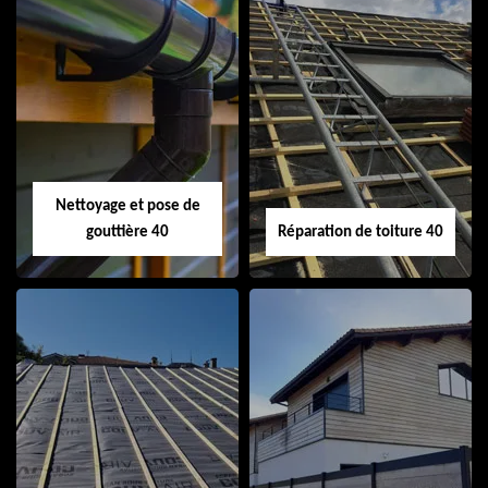
Isolation de toiture
Peinture sur tuile
40
40
Nettoyage et pose de
gouttière 40
Réparation de toiture 40
Nettoyage et pose
Réparation de
de gouttière 40
toiture 40