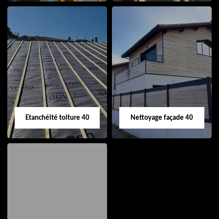
Nettoyage et pose
Réparation de
de gouttière 40
toiture 40
Etanchéité toiture 40
Nettoyage façade 40
Etanchéité toiture
Nettoyage façade
40
40