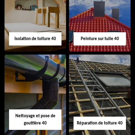
toiture 40
demoussage
toiture 40
Isolation de toiture 40
Peinture sur tuile 40
Isolation de toiture
Peinture sur tuile
40
40
Nettoyage et pose de
gouttière 40
Réparation de toiture 40