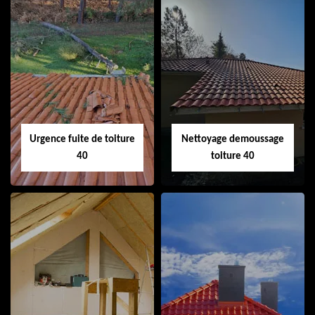
Couvreur 40
Ramonage de
cheminée 40
Urgence fuite de toiture
Nettoyage demoussage
40
toiture 40
Urgence fuite de
Nettoyage
toiture 40
demoussage
toiture 40