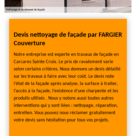
Devis nettoyage de façade par FARGIER
Fair
Couverture
FARG
Notre entreprise est experte en travaux de façade en
Avant 
fier
Carcares Sainte Croix. Le prix de ravalement varie
(nettoy
ux à
selon certains critères. Nous donnons un devis détaillé
l’état 
 tout
sur les travaux à faire avec leur coût. Le devis note
entrep
es sans
l’état de la façade après analyse, la surface à traiter,
Carcar
aussi
l’accès à la façade, l’existence d’une charpente et les
touche
ecours
produits utilisés . Nous y notons aussi toutes autres
l’impu
sis par
interventions qui y sont liées : nettoyage, réparation,
à des p
aleurs
entretien. Vous pouvez nous réclamer gratuitement
nos ex
u à
votre devis sans hésitation pour tous vos projets.
formés
long t