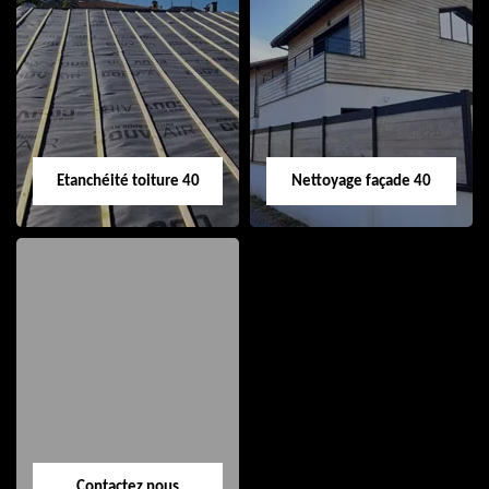
Nettoyage et pose
Réparation de
de gouttière 40
toiture 40
Etanchéité toiture 40
Nettoyage façade 40
Etanchéité toiture
Nettoyage façade
40
40
Contactez nous