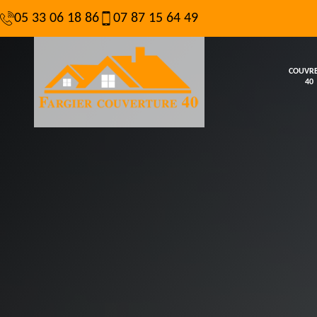
05 33 06 18 86
07 87 15 64 49
COUVR
40