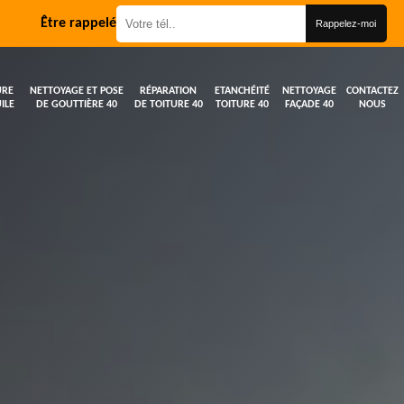
Être rappelé
URE
NETTOYAGE ET POSE
RÉPARATION
ETANCHÉITÉ
NETTOYAGE
CONTACTEZ
ILE
DE GOUTTIÈRE 40
DE TOITURE 40
TOITURE 40
FAÇADE 40
NOUS