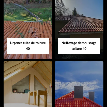
Couvreur 40
Ramonage de
cheminée 40
Urgence fuite de toiture
Nettoyage demoussage
40
toiture 40
Urgence fuite de
Nettoyage
toiture 40
demoussage
toiture 40