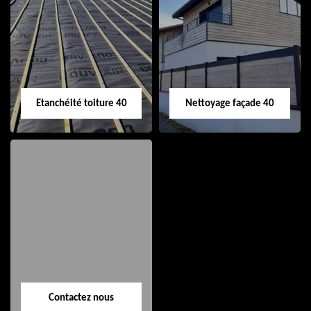
Nettoyage et pose
Réparation de
de gouttière 40
toiture 40
Etanchéité toiture 40
Nettoyage façade 40
Etanchéité toiture
Nettoyage façade
40
40
Contactez nous