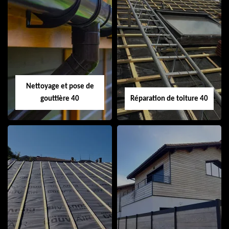
Isolation de toiture
Peinture sur tuile
40
40
Nettoyage et pose de
gouttière 40
Réparation de toiture 40
Nettoyage et pose
Réparation de
de gouttière 40
toiture 40