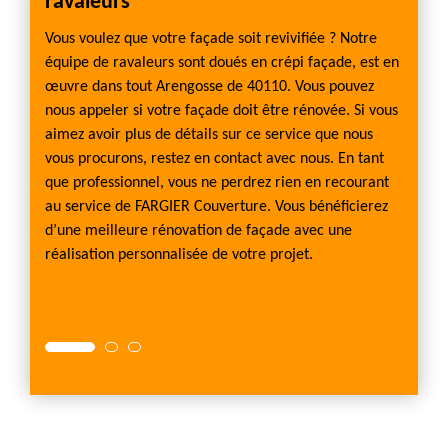
ravaleurs
nett
a
Vous voulez que votre façade soit revivifiée ? Notre
Les pr
se non
équipe de ravaleurs sont doués en crépi façade, est en
permet
is
œuvre dans tout Arengosse de 40110. Vous pouvez
amélio
 fuite
nous appeler si votre façade doit être rénovée. Si vous
aux in
ratif de
aimez avoir plus de détails sur ce service que nous
bien a
 une
vous procurons, restez en contact avec nous. En tant
vie et
 se
que professionnel, vous ne perdrez rien en recourant
soluti
ion
au service de FARGIER Couverture. Vous bénéficierez
murs à 
inture
d’une meilleure rénovation de façade avec une
N’hési
 votre
réalisation personnalisée de votre projet.
Couver
z vite
40110.