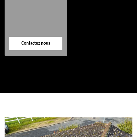
Etanchéité toiture
Nettoyage façade
40
40
Contactez nous
Contactez nous