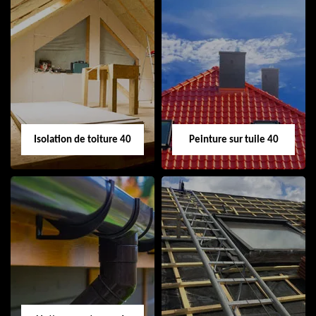
Urgence fuite de
Nettoyage
toiture 40
demoussage
toiture 40
Isolation de toiture 40
Peinture sur tuile 40
Isolation de toiture
Peinture sur tuile
40
40