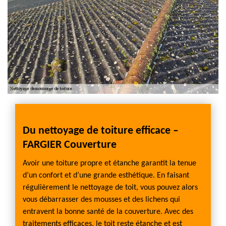
Du nettoyage de toiture efficace –
FARGIER Couverture
Avoir une toiture propre et étanche garantit la tenue
d’un confort et d’une grande esthétique. En faisant
régulièrement le nettoyage de toit, vous pouvez alors
vous débarrasser des mousses et des lichens qui
entravent la bonne santé de la couverture. Avec des
traitements efficaces, le toit reste étanche et est