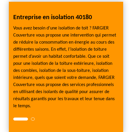
Entreprise en isolation 40180
Pour
 faut
Vous avez besoin d’une isolation de toit ? FARGIER
Afin d’
Couverture vous propose une intervention qui permet
dispos
de réduire la consommation en énergie au cours des
interv
 à
différentes saisons. En effet, l’isolation de toiture
d'isola
permet d’avoir un habitat confortable. Que ce soit
travai
lation
pour une isolation de la toiture extérieure, isolation
rédigeo
la
des combles, isolation de la sous-toiture, isolation
dont vo
 mettre
intérieure, quels que soient votre demande, FARGIER
surface
Couverture vous propose des services professionnels
en pla
en utilisant des isolants de qualité pour assurer de
investi
ergie.
résultats garantis pour les travaux et leur tenue dans
permet
le temps.