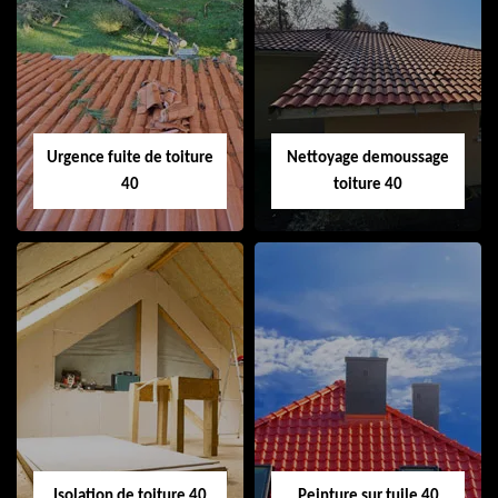
Couvreur 40
Ramonage de
cheminée 40
Urgence fuite de toiture
Nettoyage demoussage
40
toiture 40
Urgence fuite de
Nettoyage
toiture 40
demoussage
toiture 40
Isolation de toiture 40
Peinture sur tuile 40