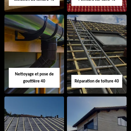
Isolation de toiture
Peinture sur tuile
40
40
Nettoyage et pose de
gouttière 40
Réparation de toiture 40
Nettoyage et pose
Réparation de