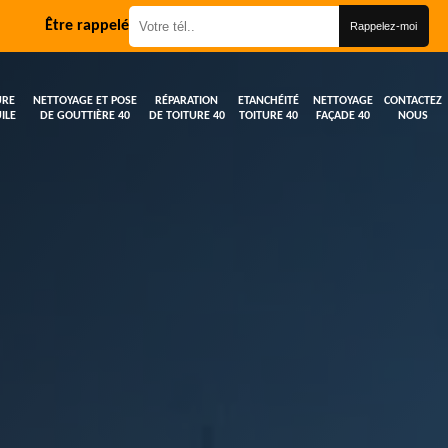
Être rappelé
URE
NETTOYAGE ET POSE
RÉPARATION
ETANCHÉITÉ
NETTOYAGE
CONTACTEZ
ILE
DE GOUTTIÈRE 40
DE TOITURE 40
TOITURE 40
FAÇADE 40
NOUS