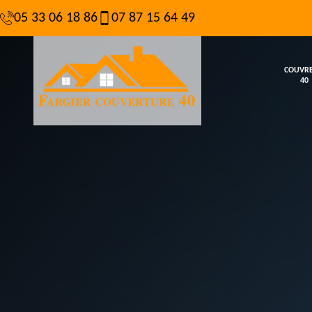
05 33 06 18 86
07 87 15 64 49
COUVR
40