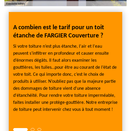
A combien est le tarif pour un toit
Le t
étanche de FARGIER Couverture ?
Couv
le bien
Si votre toiture n’est plus étanche, l'air et l'eau
Le coût
toit est
peuvent s’infiltrer en profondeur et causer ensuite
travaux
d’énormes dégâts. Il faut alors examiner les
d’inte
erche
gouttières, les tuiles…pour être au courant de l’état de
partie
e
votre toit. Ce qui importe donc, c’est le choix de
Couver
 formée
produits à utiliser. N’oubliez pas que la majeure partie
d’étan
te
des dommages de toiture vient d'une absence
aussi 
 nous
d'étanchéité. Pour rendre votre toiture imperméable,
L’ample
ns
faites installer une protège-gouttière. Notre entreprise
le coû
oucis
de toiture peut intervenir chez vous à tout moment !
à votre
avec mi