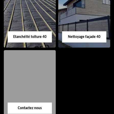
Nettoyage et pose
Réparation de
de gouttière 40
toiture 40
Etanchéité toiture 40
Nettoyage façade 40
Etanchéité toiture
Nettoyage façade
40
40
Contactez nous