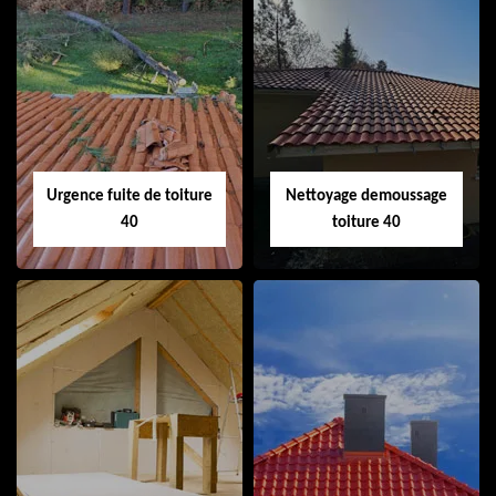
Couvreur 40
Ramonage de
cheminée 40
Urgence fuite de toiture
Nettoyage demoussage
40
toiture 40
Urgence fuite de
Nettoyage
toiture 40
demoussage
toiture 40