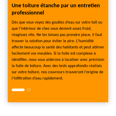
Une toiture étanche par un entretien
Fuit
?
professionnel
Couve
ntacter
Dès que vous voyez des gouttes d’eau sur votre toit ou
Pour le
e du
que l’intérieur de chez vous devient assez froid,
nos ar
ourvoir
réagissez vite. Ne les laissez pas prendre place, il faut
projet 
trouver la solution pour éviter le pire. L’humidité
l’étan
ns le
affecte beaucoup la santé des habitants et peut abîmer
sélect
gueur.
facilement vos meubles. Si la fuite est complexe à
respec
et
identifier, nous vous aiderons à localiser avec précision
Les mat
mez. Le
la fuite de toiture. Avec des tests approfondis réalisés
peuven
sur votre toiture, nos couvreurs trouveront l’origine de
résulta
l’infiltration d’eau rapidement.
« perf