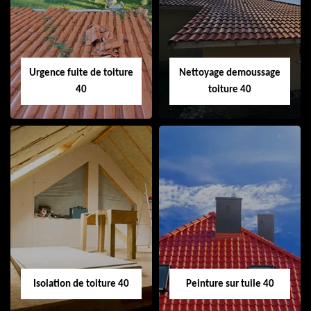
cheminée 40
Urgence fuite de toiture
Nettoyage demoussage
40
toiture 40
Urgence fuite de
Nettoyage
toiture 40
demoussage
toiture 40
Isolation de toiture 40
Peinture sur tuile 40