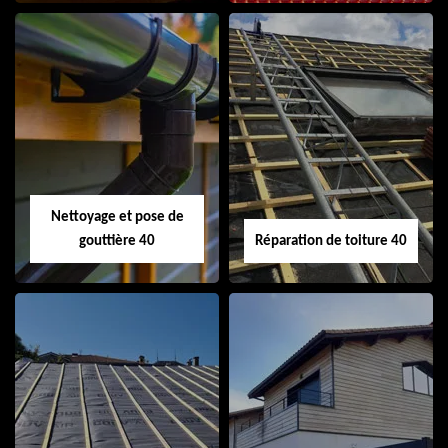
Isolation de toiture
Peinture sur tuile
40
40
Nettoyage et pose de
gouttière 40
Réparation de toiture 40
Nettoyage et pose
Réparation de
de gouttière 40
toiture 40