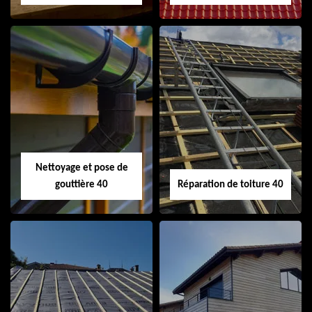
Isolation de toiture
Peinture sur tuile
40
40
Nettoyage et pose de
gouttière 40
Réparation de toiture 40
Nettoyage et pose
Réparation de
de gouttière 40
toiture 40