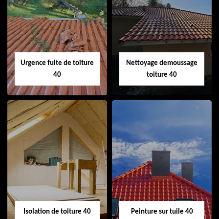
Couvreur 40
Ramonage de
cheminée 40
Urgence fuite de toiture
Nettoyage demoussage
40
toiture 40
Urgence fuite de
Nettoyage
toiture 40
demoussage
toiture 40
Isolation de toiture 40
Peinture sur tuile 40