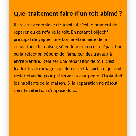
ité
Quel traitement faire d’un toit abimé ?
FARG
en é
Il est assez complexe de savoir si c’est le moment de
réparer ou de refaire le toit. En notant l’objectif
 de la
Votre 
principal de gagner une bonne étanchéité de la
elle re
couverture de maison, sélectionner entre la réparation
on ou
de FAR
ou la réfection dépend de l’ampleur des travaux à
confier
l’étan
entreprendre. Réaliser une réparation de toit, c’est
RGIER
étanch
traiter les dommages qui détruisent la surface qui doit
pilier
rester étanche pour préserver la charpente, l’isolant et
re qui
travau
les habitants de la maison. Si la réparation ne résout
ans
garant
rien, la réfection s’impose donc.
.
pour v
pouvon
veiller
 appels
urer