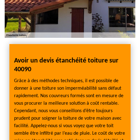
Avoir un devis étanchéité toiture sur
Avoir
40090
(400
Grâce à des méthodes techniques, il est possible de
L’inter
fier le
donner à une toiture son imperméabilité sans défaut
recomm
n
rapidement. Nos couvreurs formés sont en mesure de
toit n’
vous procurer la meilleure solution à coût rentable.
d’évite
défini.
Cependant, nous vous conseillons d’être toujours
moisis
 le
prudent pour soigner la toiture de votre maison avec
Ne vou
ui
facilité. Appelez-nous si vous voyez que votre toit
tarif e
 et
semble être infiltré par l’eau de pluie. Le coût de votre
convien