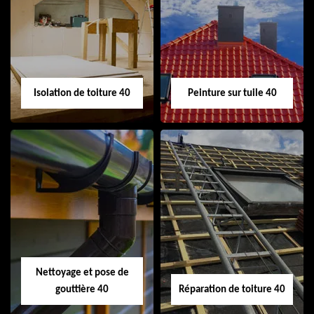
Urgence fuite de
Nettoyage
toiture 40
demoussage
toiture 40
Isolation de toiture 40
Peinture sur tuile 40
Isolation de toiture
Peinture sur tuile
40
40
Nettoyage et pose de
gouttière 40
Réparation de toiture 40