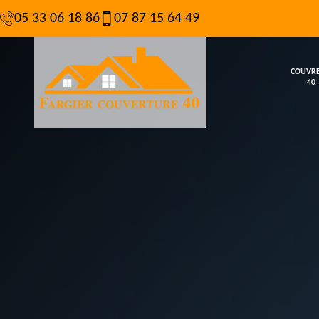
05 33 06 18 86
07 87 15 64 49
COUVR
40