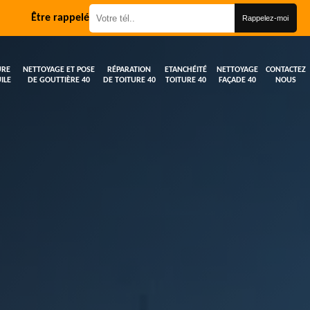
Être rappelé
URE
NETTOYAGE ET POSE
RÉPARATION
ETANCHÉITÉ
NETTOYAGE
CONTACTEZ
ILE
DE GOUTTIÈRE 40
DE TOITURE 40
TOITURE 40
FAÇADE 40
NOUS