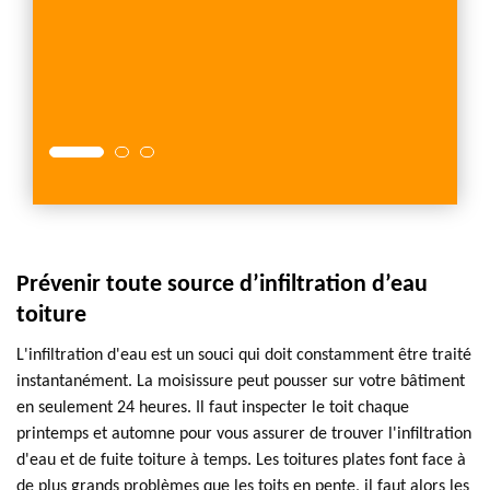
De mêm
leurs 
moyens
imposé
Prévenir toute source d’infiltration d’eau
toiture
L'infiltration d'eau est un souci qui doit constamment être traité
instantanément. La moisissure peut pousser sur votre bâtiment
en seulement 24 heures. Il faut inspecter le toit chaque
printemps et automne pour vous assurer de trouver l'infiltration
d'eau et de fuite toiture à temps. Les toitures plates font face à
de plus grands problèmes que les toits en pente, il faut alors les