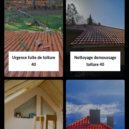
Couvreur 40
Ramonage de
cheminée 40
Urgence fuite de toiture
Nettoyage demoussage
40
toiture 40
Urgence fuite de
Nettoyage
toiture 40
demoussage
toiture 40