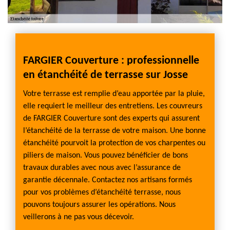
ien
FARGIER Couverture : professionnelle
Couv
en étanchéité de terrasse sur Josse
étan
oit ou
Votre terrasse est remplie d’eau apportée par la pluie,
Êtes v
elle requiert le meilleur des entretiens. Les couvreurs
capacit
l faut
de FARGIER Couverture sont des experts qui assurent
Josse?
é
l’étanchéité de la terrasse de votre maison. Une bonne
compét
 abîmer
étanchéité pourvoit la protection de vos charpentes ou
couvre
 à
piliers de maison. Vous pouvez bénéficier de bons
des sa
récision
travaux durables avec nous avec l’assurance de
étanch
alisés
garantie décennale. Contactez nos artisans formés
d'exerc
gine de
pour vos problèmes d’étanchéité terrasse, nous
bien p
pouvons toujours assurer les opérations. Nous
FARGIE
veillerons à ne pas vous décevoir.
que se
assuran