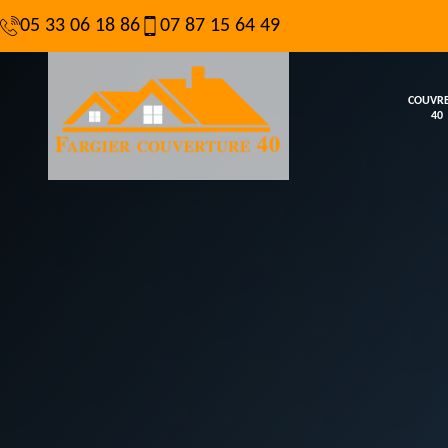
05 33 06 18 86
07 87 15 64 49
COUVR
40