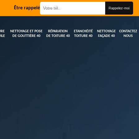
Être rappelé
URE
NETTOYAGE ET POSE
RÉPARATION
ETANCHÉITÉ
NETTOYAGE
CONTACTEZ
ILE
DE GOUTTIÈRE 40
DE TOITURE 40
TOITURE 40
FAÇADE 40
NOUS