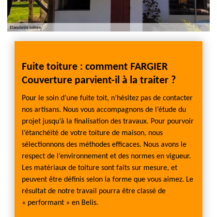
se
Fuite toiture : comment FARGIER
Entr
Couverture parvient-il à la traiter ?
toitu
nité
Pour le soin d’une fuite toit, n’hésitez pas de contacter
Que ce 
a
nos artisans. Nous vous accompagnons de l’étude du
pluie 
raiment
projet jusqu’à la finalisation des travaux. Pour pourvoir
couver
GIER
l’étanchéité de votre toiture de maison, nous
une rén
an pour
sélectionnons des méthodes efficaces. Nous avons le
votre 
vreurs
respect de l’environnement et des normes en vigueur.
Couver
ux
Les matériaux de toiture sont faits sur mesure, et
attent
rtable
peuvent être définis selon la forme que vous aimez. Le
se siè
 bonne
résultat de notre travail pourra être classé de
cette z
« performant » en Belis.
ne pas
fortifi