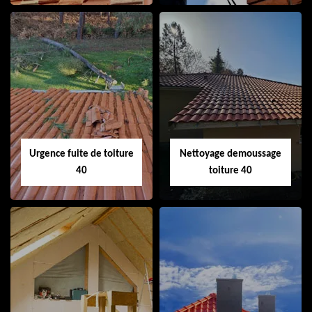
Couvreur 40
Ramonage de
cheminée 40
Urgence fuite de toiture
Nettoyage demoussage
40
toiture 40
Urgence fuite de
Nettoyage
toiture 40
demoussage