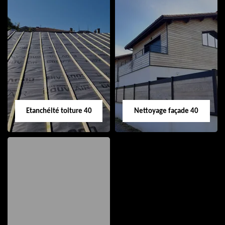
Nettoyage et pose
Réparation de
de gouttière 40
toiture 40
Etanchéité toiture 40
Nettoyage façade 40
Etanchéité toiture
Nettoyage façade
40
40