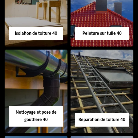
toiture 40
demoussage
toiture 40
Isolation de toiture 40
Peinture sur tuile 40
Isolation de toiture
Peinture sur tuile
40
40
Nettoyage et pose de
gouttière 40
Réparation de toiture 40