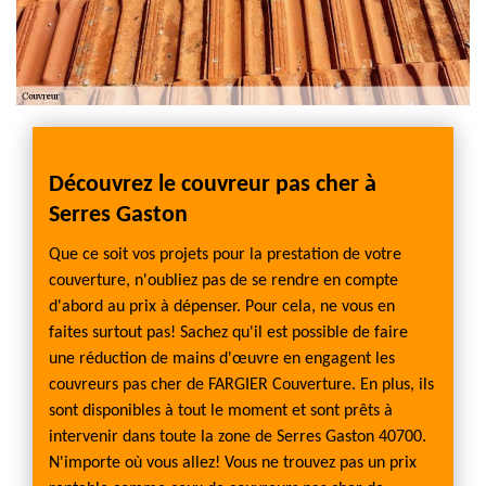
à
Découvrez le couvreur pas cher à
Arti
Serres Gaston
Notre 
toutes 
Que ce soit vos projets pour la prestation de votre
chanti
rgence
couverture, n'oubliez pas de se rendre en compte
toitur
s
d'abord au prix à dépenser. Pour cela, ne vous en
nos di
re qui
faites surtout pas! Sachez qu'il est possible de faire
de zin
est
une réduction de mains d'œuvre en engagent les
nous a
ipes
couvreurs pas cher de FARGIER Couverture. En plus, ils
gratui
sont disponibles à tout le moment et sont prêts à
répara
intervenir dans toute la zone de Serres Gaston 40700.
tranqui
 êtes
N'importe où vous allez! Vous ne trouvez pas un prix
s’agis